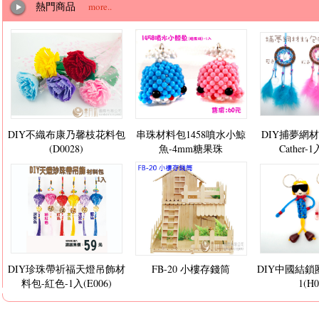
熱門商品
more..
DIY不織布康乃馨枝花料包
串珠材料包1458噴水小鯨
DIY捕夢網材
(D0028)
魚-4mm糖果珠
Cather-1
DIY珍珠帶祈福天燈吊飾材
FB-20 小樓存錢筒
DIY中國結
料包-紅色-1入(E006)
1(H0