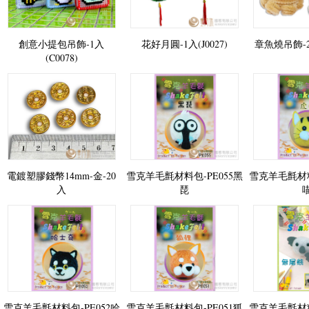
創意小提包吊飾-1入
花好月圓-1入(J0027)
章魚燒吊飾-2組
(C0078)
電鍍塑膠錢幣14mm-金-20
雪克羊毛氈材料包-PE055黑
雪克羊毛氈材料
入
琵
雪克羊毛氈材料包-PE052哈
雪克羊毛氈材料包-PE051狐
雪克羊毛氈材料