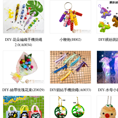
DIY-花朵編織手機掛繩
小鞭炮(H002)
DIY繽紛跳跳
2.0(A0034)
DIY-絲帶玫瑰花束(Z0029)
DIY鎖結手機掛繩(A0033)
DIY-水母小夜