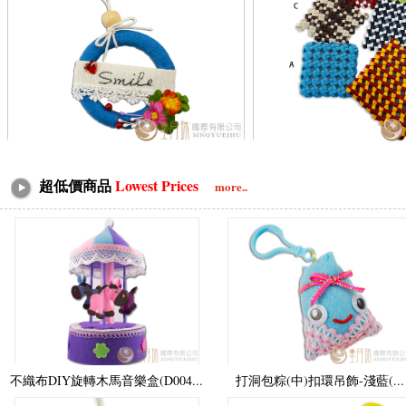
超低價商品
Lowest Prices
more..
不織布DIY旋轉木馬音樂盒(D004...
打洞包粽(中)扣環吊飾-淺藍(...