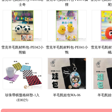
士奇
狸
尾
雪克羊毛氈材料包-PE042小
雪克羊毛氈材料包-PE041小
雪克羊毛氈材料
熊貓
鴨
橘
珍珠帶棋盤格杯墊-1入
羊毛氈娃包WA-06
羊毛氈娃包
(E0025)