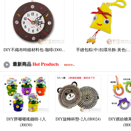
DIY不織布時鐘材料包-咖啡(D00...
手縫包粽(中)扣環吊飾-黃色(...
最新商品
Hot Products
more..
DIY胖嘟嘟搖錢樹-1入
DIY旋轉杯墊-2入(H0024)
DIY繽紛糖
(J0030)
(H0