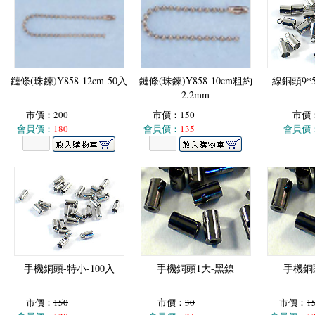
鏈條(珠鍊)Y858-12cm-50入
鏈條(珠鍊)Y858-10cm粗約
線銅頭9*5
2.2mm
市價：
200
市價：
150
市價
會員價：
180
會員價：
135
會員價
手機銅頭-特小-100入
手機銅頭1大-黑鎳
手機銅
市價：
150
市價：
30
市價：
1