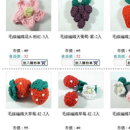
毛線編織花A-粉紅-3入
毛線編織大葡萄-紫-2入
毛線編織大
市價：
40
市價：
65
市價：
會員價：
32
會員價：
52
會員價：
毛線編織大草莓-紅-2入
毛線編織草莓-紅-2入
毛線編織草
市價：
55
市價：
40
市價：