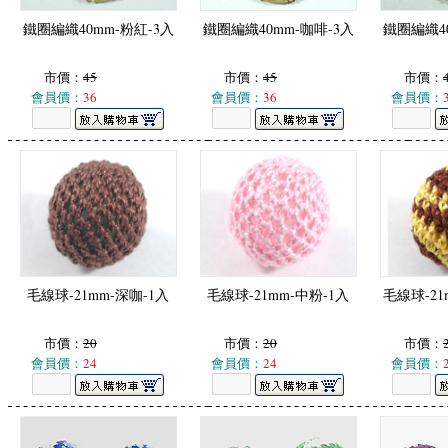
鐵圈編織40mm-粉紅-3入
鐵圈編織40mm-咖啡-3入
鐵圈編織40
市價：
45
市價：
45
市價：
會員價：
36
會員價：
36
會員價：
毛線球-21mm-深咖-1入
毛線球-21mm-中粉-1入
毛線球-21
市價：
20
市價：
20
市價：
會員價：
24
會員價：
24
會員價：