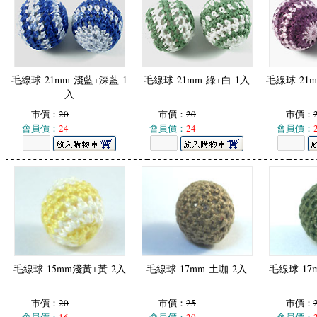
毛線球-21mm-淺藍+深藍-1
毛線球-21mm-綠+白-1入
毛線球-21m
入
市價：
20
市價：
20
市價：
會員價：
24
會員價：
24
會員價：
毛線球-15mm淺黃+黃-2入
毛線球-17mm-土咖-2入
毛線球-17
市價：
20
市價：
25
市價：