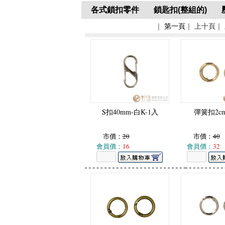
各式鎖扣零件
鎖匙扣(整組的)
｜
第一頁
｜ 上十頁｜
S扣40mm-白K-1入
彈簧扣2c
市價：
20
市價：
40
會員價：
16
會員價：
32