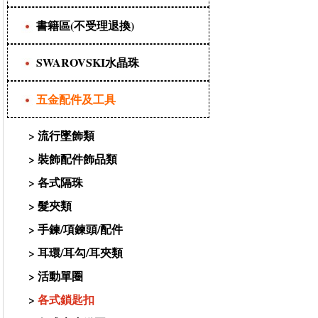
書籍區(不受理退換)
SWAROVSKI水晶珠
五金配件及工具
>
流行墜飾類
>
裝飾配件飾品類
>
各式隔珠
>
髮夾類
>
手鍊/項鍊頭/配件
>
耳環/耳勾/耳夾類
>
活動單圈
>
各式鎖匙扣