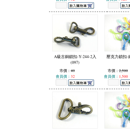
A級古銅鎖扣-Y-244-2入
壓克力鎖扣-綜
(097)
市價：
40
市價：
2,500
會員價：
32
會員價：
1,500