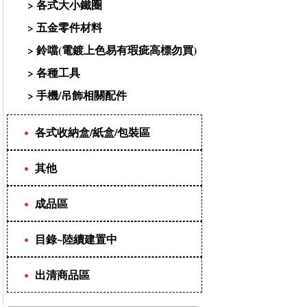
>
各式大小鐵圈
>
五金零件材料
>
鈴噹(電鍍上色易有瑕疵高標勿買)
>
各種工具
>
手機/吊飾相關配件
各式收納盒/紙盒/包裝區
其他
成品區
目錄~陸續建置中
出清商品區