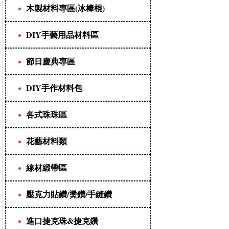
木製材料專區(冰棒棍)
DIY手藝用品材料區
節日慶典專區
DIY手作材料包
各式珠珠區
花藝材料類
線材緞帶區
壓克力貼鑽/燙鑽/手縫鑽
進口捷克珠&捷克鑽