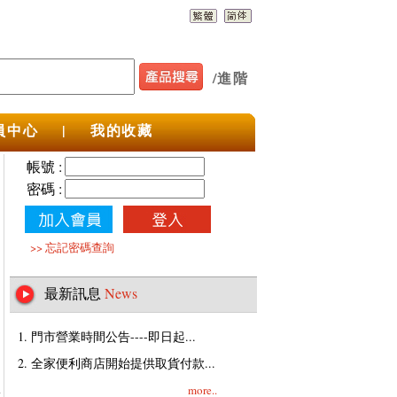
/
進階
員中心
|
我的收藏
帳號 :
密碼 :
>>
忘記密碼查詢
最新訊息
News
1. 門市營業時間公告----即日起...
2. 全家便利商店開始提供取貨付款...
more..