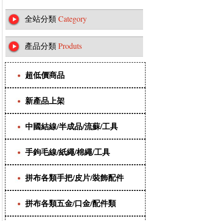
全站分類
Category
產品分類
Produts
超低價商品
新產品上架
中國結線/半成品/流蘇/工具
手鉤毛線/紙繩/棉繩/工具
拼布各類手把/皮片/裝飾配件
拼布各類五金/口金/配件類