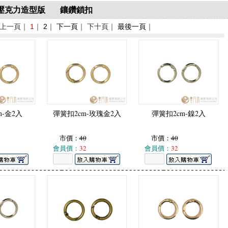
壓克力造型版
鑲鑽鎖扣
 上一頁｜
1
｜
2
｜
下一頁
｜ 下十頁｜
最後一頁
｜
m-金2入
彈簧扣2cm-玫瑰金2入
彈簧扣2cm-鎳2入
市價：
40
市價：
40
會員價：
32
會員價：
32