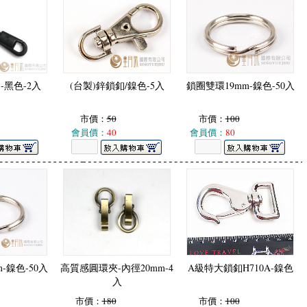
-黑色-2入
(台製)鋅鎖釦/鎳色-5入
鎖圈雙環19mm-鎳色-50入
市價：
50
市價：
100
會員價：
40
會員價：
80
-鎳色-50入
高質感圓環夾-內徑20mm-4
A級特大鎖釦H710A-鎳色
入
市價：
180
市價：
100