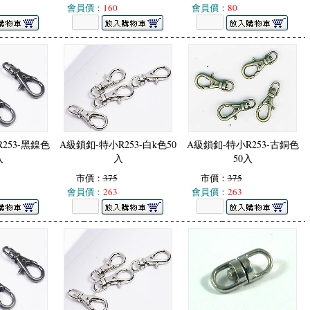
會員價：
160
會員價：
80
253-黑鎳色
A級鎖釦-特小R253-白k色50
A級鎖釦-特小R253-古銅色
入
入
50入
市價：
375
市價：
375
會員價：
263
會員價：
263