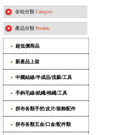
全站分類
Category
產品分類
Produts
超低價商品
新產品上架
中國結線/半成品/流蘇/工具
手鉤毛線/紙繩/棉繩/工具
拼布各類手把/皮片/裝飾配件
拼布各類五金/口金/配件類