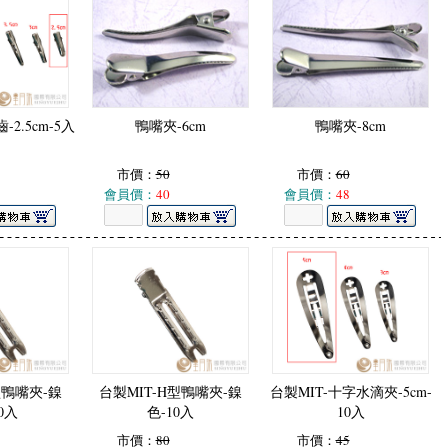
2.5cm-5入
鴨嘴夾-6cm
鴨嘴夾-8cm
市價：
50
市價：
60
會員價：
40
會員價：
48
型鴨嘴夾-鎳
台製MIT-H型鴨嘴夾-鎳
台製MIT-十字水滴夾-5cm-
0入
色-10入
10入
市價：
80
市價：
45