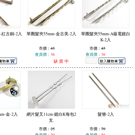
-紅古銅-2入
單圈髮夾55mm-金古美-2入
單圈髮夾55mm-A級電鍍白
K-2入
市價：
45
市價：
45
會員價：
36
會員價：
36
缺 貨 中
m-金-2入
網片髮叉11cm-鍍白K每包2
髮簪-2入
支.
市價：
25
市價：
70
會員價：
20
會員價：
56