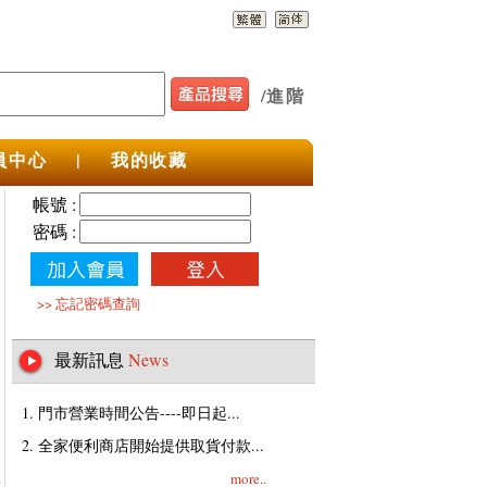
/
進階
員中心
|
我的收藏
帳號 :
密碼 :
>>
忘記密碼查詢
最新訊息
News
1. 門市營業時間公告----即日起...
2. 全家便利商店開始提供取貨付款...
more..