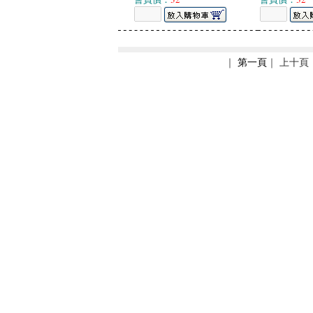
｜
第一頁
｜ 上十頁