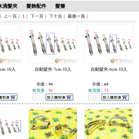
水滴髮夾
髮飾配件
髮簪
｜ 上一頁｜
1
｜ 下一頁｜ 下十頁｜
最後一頁
｜
cm-10入
自動髮夾-7cm-10入
自動髮夾-6cm-10入
市價：
70
市價：
65
會員價：
56
會員價：
52