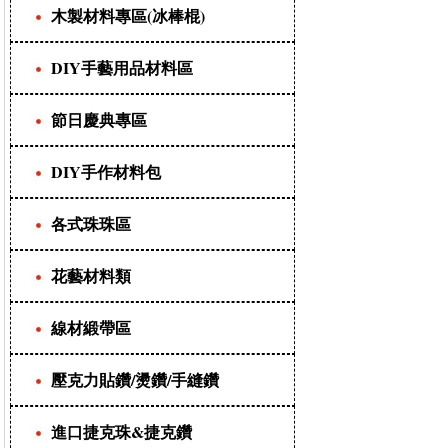
木製材料專區(冰棒棍)
DIY手藝用品材料區
節日慶典專區
DIY手作材料包
各式珠珠區
花藝材料類
線材緞帶區
壓克力貼鑽/燙鑽/手縫鑽
進口捷克珠&捷克鑽