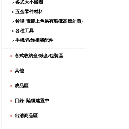
>
各式大小鐵圈
>
五金零件材料
>
鈴噹(電鍍上色易有瑕疵高標勿買)
>
各種工具
>
手機/吊飾相關配件
各式收納盒/紙盒/包裝區
其他
成品區
目錄~陸續建置中
出清商品區