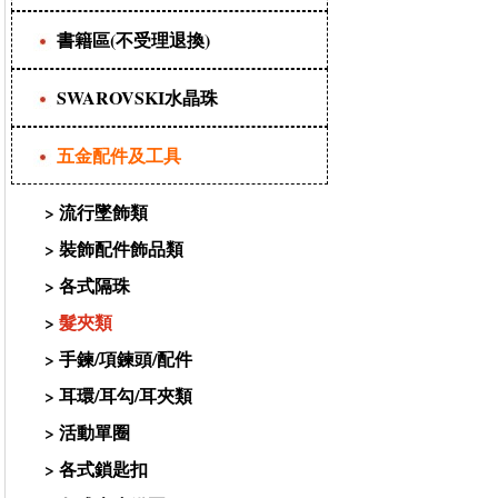
書籍區(不受理退換)
SWAROVSKI水晶珠
五金配件及工具
>
流行墜飾類
>
裝飾配件飾品類
>
各式隔珠
>
髮夾類
>
手鍊/項鍊頭/配件
>
耳環/耳勾/耳夾類
>
活動單圈
>
各式鎖匙扣