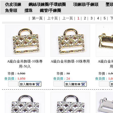
仿皮項鍊
鋼絲項鍊圈/手環鎖圈
項鍊頭/手鍊頭
墜頭
魚骨頭
擋珠
鐵管/手鍊圈
｜
第一頁
｜ 上十頁｜ 上一頁｜
1
｜
2
｜
3
｜
4
｜
5
｜
A級白金吊飾環-10珠專
A級白金吊飾環-10珠專用
A級白金吊
用-50入
用
市價：
1,500
市價：
30
市價：
1,5
會員價：
1,050
會員價：
24
會員價：
1,0