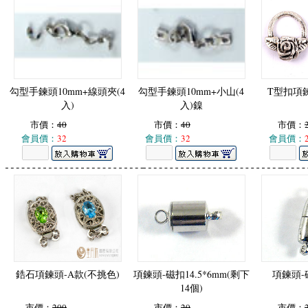
勾型手鍊頭10mm+線頭夾(4
勾型手鍊頭10mm+小山(4
T型扣項鍊
入)
入)鎳
市價：
40
市價：
40
市價：
會員價：
32
會員價：
32
會員價：
鋯石項鍊頭-A款(不挑色)
項鍊頭-磁扣14.5*6mm(剩下
項鍊頭-磁
14個)
市價：
200
市價：
20
市價：