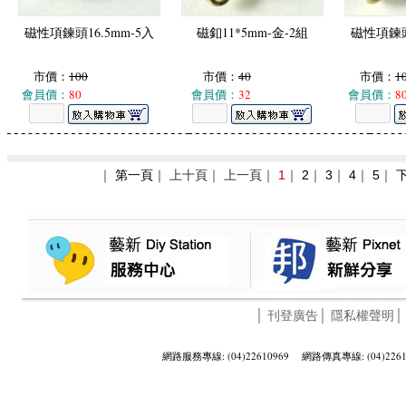
磁性項鍊頭16.5mm-5入
磁釦11*5mm-金-2組
磁性項鍊頭1
市價：
100
市價：
40
市價：
1
會員價：
80
會員價：
32
會員價：
8
｜
第一頁
｜ 上十頁｜ 上一頁｜
1
｜
2
｜
3
｜
4
｜
5
｜
│
刊登廣告
│
隱私權聲明
網路服務專線: (04)22610969 網路傳真專線: (04)2