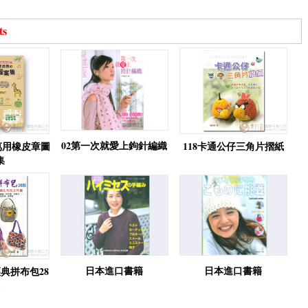
ts
02第一次就愛上鉤針編織
萬用橡皮章圖
118卡通公仔三角片摺紙
集
日本進口書籍
日本進口書籍
經典拼布包28