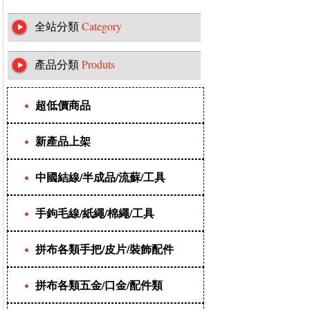
全站分類
Category
產品分類
Produts
超低價商品
新產品上架
中國結線/半成品/流蘇/工具
手鉤毛線/紙繩/棉繩/工具
拼布各類手把/皮片/裝飾配件
拼布各類五金/口金/配件類