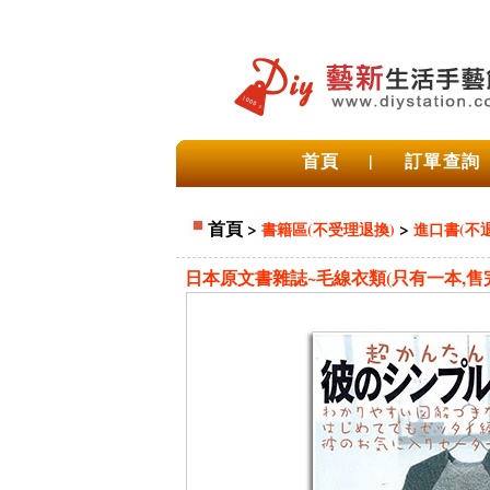
首頁
|
訂單查詢
首頁
>
>
書籍區(不受理退換)
進口書(不退
日本原文書雜誌~毛線衣類(只有一本,售