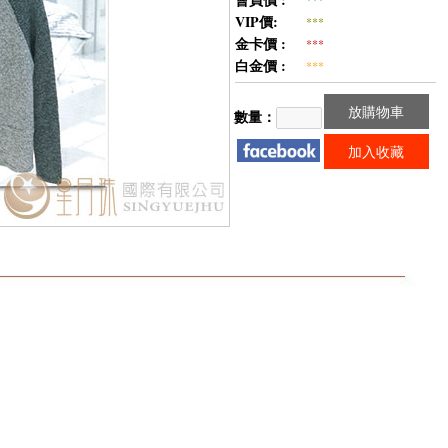
VIP價:
***
金卡價 :
***
白金價 :
***
放購物車
數量：
加入收藏