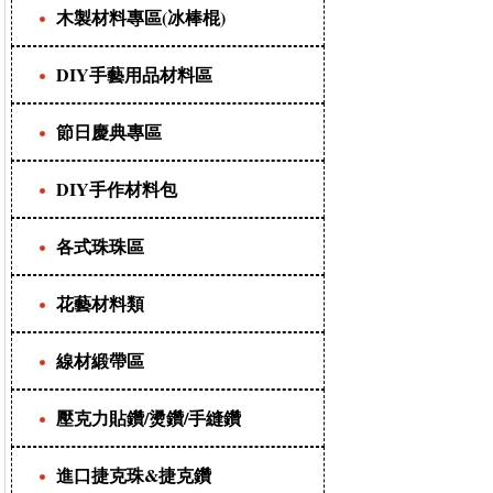
木製材料專區(冰棒棍)
DIY手藝用品材料區
節日慶典專區
DIY手作材料包
各式珠珠區
花藝材料類
線材緞帶區
壓克力貼鑽/燙鑽/手縫鑽
進口捷克珠&捷克鑽