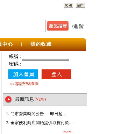
/
進階
員中心
|
我的收藏
帳號 :
密碼 :
>>
忘記密碼查詢
最新訊息
News
1. 門市營業時間公告----即日起...
2. 全家便利商店開始提供取貨付款...
more..