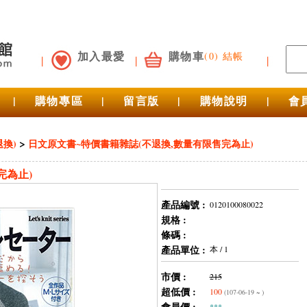
加入最愛
購物車
(0) 結帳
|
購物專區
|
留言版
|
購物說明
|
會
>
換)
日文原文書~特價書籍雜誌(不退換,數量有限售完為止)
完為止)
產品編號 :
0120100080022
規格 :
條碼 :
產品單位 :
本 / 1
市價 :
215
超低價 :
100
(107-06-19 ~ )
會員價 :
***