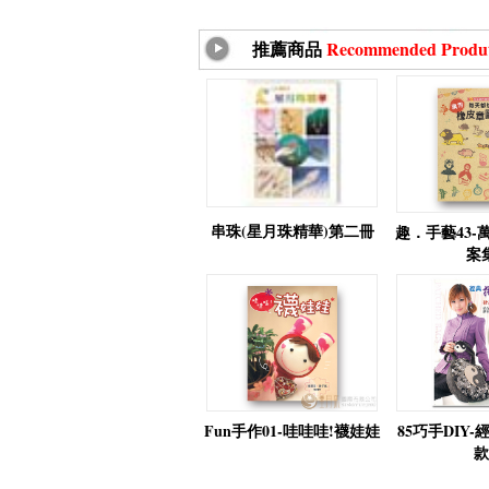
推薦商品
Recommended Produ
串珠(星月珠精華)第二冊
趣．手藝43-
案
Fun手作01-哇哇哇!襪娃娃
85巧手DIY-
款