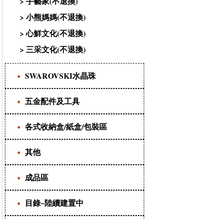
>
手藝家(不退換)
>
小熊媽媽(不退換)
>
心鮮文化(不退換)
>
三采文化(不退換)
SWAROVSKI水晶珠
五金配件及工具
各式收納盒/紙盒/包裝區
其他
成品區
目錄~陸續建置中