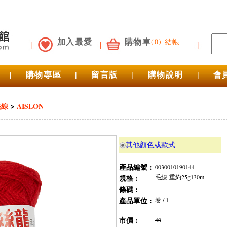
加入最愛
購物車
(0) 結帳
|
購物專區
|
留言版
|
購物說明
|
會
>
毛線
AISLON
其他顏色或款式
產品編號 :
0030010190144
規格 :
毛線-重約25g130m
條碼 :
產品單位 :
卷 / 1
市價 :
40