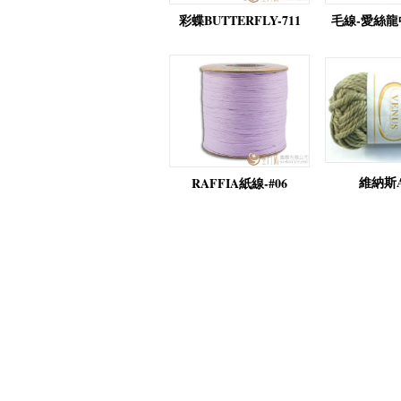
彩蝶BUTTERFLY-711
毛線-愛絲龍中
維納斯A
RAFFIA紙線-#06