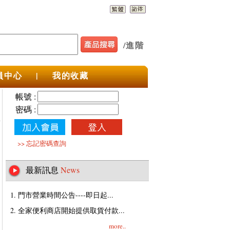
/
進階
員中心
|
我的收藏
帳號 :
密碼 :
>>
忘記密碼查詢
最新訊息
News
1. 門市營業時間公告----即日起...
2. 全家便利商店開始提供取貨付款...
more..