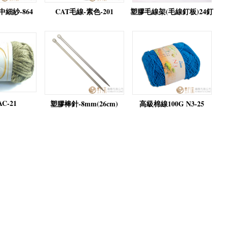
細紗-864
CAT毛線-素色-201
塑膠毛線架(毛線釘板)24釘
C-21
塑膠棒針-8mm(26cm)
高級棉線100G N3-25