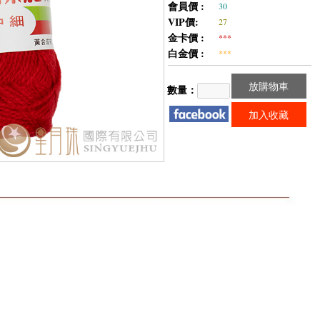
會員價 :
30
VIP價:
27
金卡價 :
***
白金價 :
***
放購物車
數量：
加入收藏