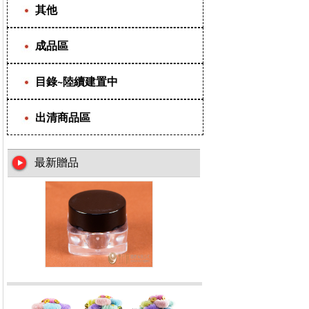
其他
成品區
目錄~陸續建置中
出清商品區
最新贈品