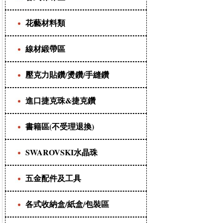
花藝材料類
線材緞帶區
壓克力貼鑽/燙鑽/手縫鑽
進口捷克珠&捷克鑽
書籍區(不受理退換)
SWAROVSKI水晶珠
五金配件及工具
各式收納盒/紙盒/包裝區