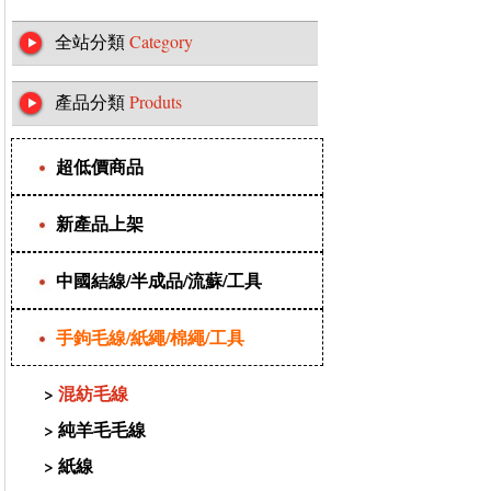
全站分類
Category
產品分類
Produts
超低價商品
新產品上架
中國結線/半成品/流蘇/工具
手鉤毛線/紙繩/棉繩/工具
>
混紡毛線
>
純羊毛毛線
>
紙線