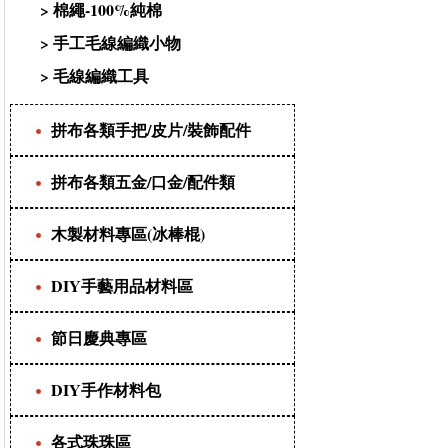
>
棉繩-100%純棉
>
手工毛線編織小物
>
毛線編織工具
拼布各類手把/皮片/裝飾配件
拼布各類五金/口金/配件類
木製材料專區(冰棒棍)
DIY手藝用品材料區
節日慶典專區
DIY手作材料包
各式珠珠區