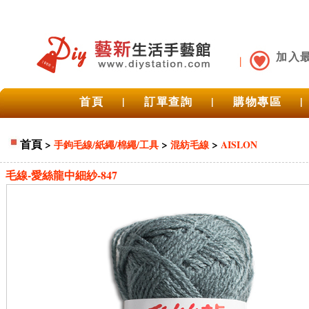
加入
首頁
|
訂單查詢
|
購物專區
|
首頁
>
>
>
手鉤毛線/紙繩/棉繩/工具
混紡毛線
AISLON
毛線-愛絲龍中細紗-847