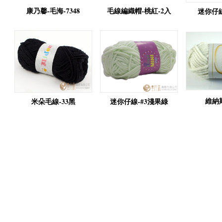
康乃馨-毛海-7348
毛線編織帽-桃紅-2入
迷你仔線
維納斯
米朵毛線-33黑
迷你仔線-#3淺果綠