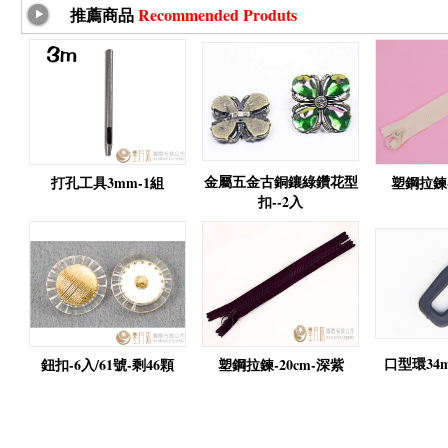
推薦商品
Recommended Produts
金屬五金古銅鑲綠鑽花型
打孔工具3mm-1組
塑鋼拉鍊-
扣--2入
口型環34
鈕扣-6入/61號-剩46顆
塑鋼拉鍊-20cm-深紫