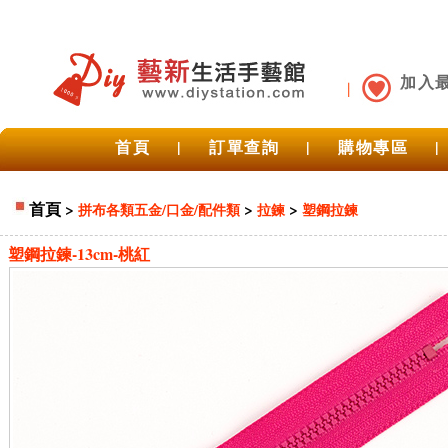
加入
首頁
|
訂單查詢
|
購物專區
|
首頁
>
>
>
拼布各類五金/口金/配件類
拉鍊
塑鋼拉鍊
塑鋼拉鍊-13cm-桃紅